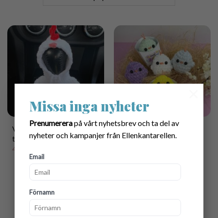
×
Missa inga nyheter
Prenumerera
på vårt nyhetsbrev och ta del av
Virkmönster Tupp-hoodie
Mönster Virkad Kyckling
nyheter och kampanjer från Ellenkantarellen.
till växelspak
+ utskriftbar Ask med
ändringsbar text
40.00
kr
Email
45.00
kr
Förnamn
1
2
3
4