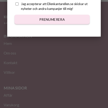
Jag accepterar att Ellenkantarellen.se skickar ut
nyheter och andra kampanjer till mig!
KONTAKT
PRENUMERERA
+46 72 310 46 48
info@ellenkantarellen.se
INFORMATION
Hem
Om oss
Kontakt
Villkor
MINA SIDOR
Affär
Varukorg