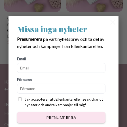
×
Virkmönster +
Utskriftbar förpackning
förpackningar till
till Mors Dag
Missa inga nyheter
Glasunderlägg ”Mors
Glasunderlägg
Dag”
25.00
kr
Prenumerera
på vårt nyhetsbrev och ta del av
50.00
kr
nyheter och kampanjer från Ellenkantarellen.
Email
Förnamn
KONTAKT
+46 72 310 46 48
info@ellenkantarellen.se
Jag accepterar att Ellenkantarellen.se skickar ut
INFORMATION
nyheter och andra kampanjer till mig!
Hem
PRENUMERERA
Om oss