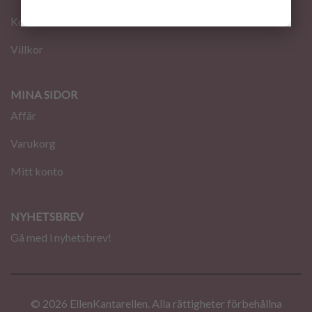
Kontakt
Villkor
MINA SIDOR
Affär
Varukorg
Mitt konto
NYHETSBREV
Gå med i nyhetsbrev!
© 2026 EllenKantarellen. Alla rättigheter förbehållna