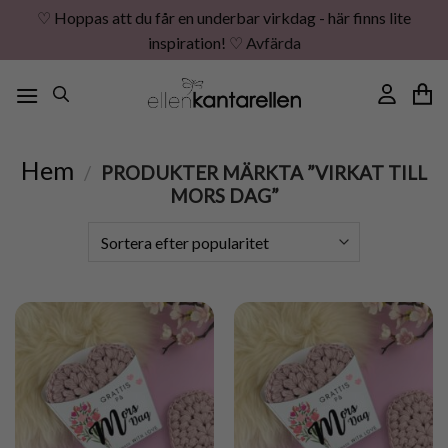
♡ Hoppas att du får en underbar virkdag - här finns lite
inspiration! ♡
Avfärda
Skip
to
content
Hem
/
PRODUKTER MÄRKTA ”VIRKAT TILL
MORS DAG”