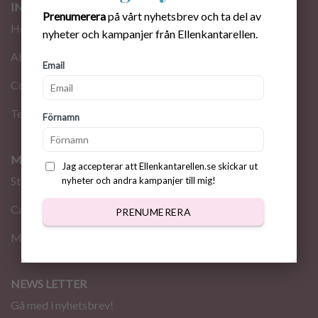
INFORMATION
Prenumerera
på vårt nyhetsbrev och ta del av
Home
nyheter och kampanjer från Ellenkantarellen.
About me
Email
Contact
Terms
Förnamn
MY PAGE
Jag accepterar att Ellenkantarellen.se skickar ut
Store
nyheter och andra kampanjer till mig!
Cart
PRENUMERERA
My Account
NEWS LETTER
Gå med i nyhetsbrev!