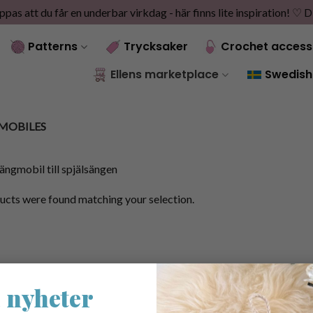
as att du får en underbar virkdag - här finns lite inspiration! ♡
D
Patterns
Trycksaker
Crochet access
Ellens marketplace
Swedish
MOBILES
ängmobil till spjälsängen
cts were found matching your selection.
 nyheter