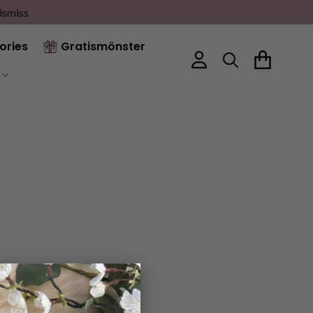
ismiss
ories
Gratismönster
×