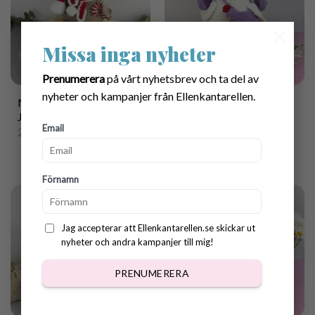
×
Missa inga nyheter
Prenumerera
på vårt nyhetsbrev och ta del av
nyheter och kampanjer från Ellenkantarellen.
Mönster Virkade
Mönster Virkade
Julkläder till Hönan Polly
Påskkläder till Hönan
Email
Polly
25.00
kr
10.00
kr
Förnamn
New
Jag accepterar att Ellenkantarellen.se skickar ut
nyheter och andra kampanjer till mig!
PRENUMERERA