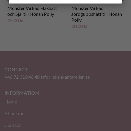
Mönster Virkad Häxhatt
Mönster Virkad
och Sjal till Hönan Polly
Jordgubbshatt till Hönan
Polly
25.00
kr
20.00
kr
CONTACT
+46 72 310 46 48
info@ellenkantarellen.se
INFORMATION
Home
About me
Contact