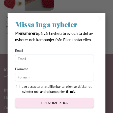
×
Virkmönster Hjärt-
Underlägg + Utskriftbara
Missa inga nyheter
förpackningar
50.00
kr
Prenumerera
på vårt nyhetsbrev och ta del av
nyheter och kampanjer från Ellenkantarellen.
Email
Förnamn
KONTAKT
+46 72 310 46 48
info@ellenkantarellen.se
Jag accepterar att Ellenkantarellen.se skickar ut
INFORMATION
nyheter och andra kampanjer till mig!
Hem
PRENUMERERA
Om oss