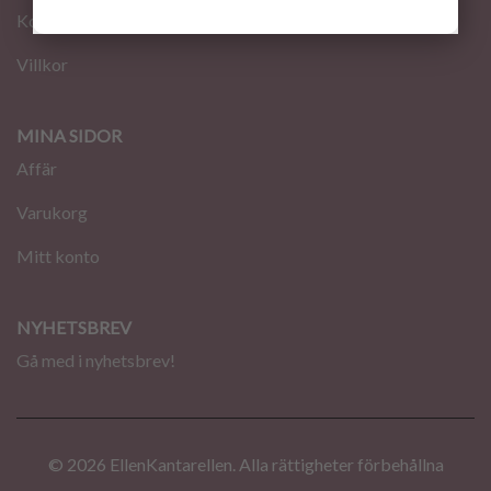
Kontakt
Villkor
MINA SIDOR
Affär
Varukorg
Mitt konto
NYHETSBREV
Gå med i nyhetsbrev!
© 2026 EllenKantarellen. Alla rättigheter förbehållna