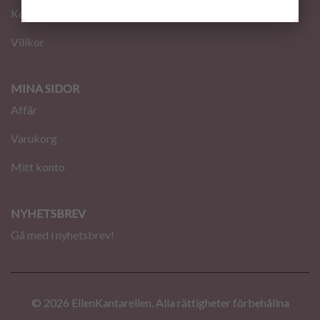
Kontakt
Villkor
MINA SIDOR
Affär
Varukorg
Mitt konto
NYHETSBREV
Gå med i nyhetsbrev!
© 2026 EllenKantarellen. Alla rättigheter förbehållna