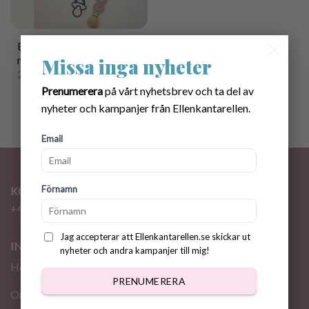
×
Etiketter till virkade
napphållare
Missa inga nyheter
25.00
kr
Prenumerera
på vårt nyhetsbrev och ta del av
nyheter och kampanjer från Ellenkantarellen.
Email
Förnamn
KONTAKT
+46 72 310 46 48
info@ellenkantarellen.se
Jag accepterar att Ellenkantarellen.se skickar ut
INFORMATION
nyheter och andra kampanjer till mig!
Hem
PRENUMERERA
Om oss