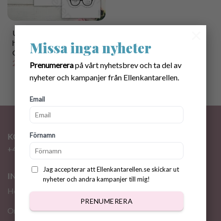
×
Utskriftbara Etiketter till
handgjorda
Missa inga nyheter
Glasögonfodral
25.00
kr
Prenumerera
på vårt nyhetsbrev och ta del av
nyheter och kampanjer från Ellenkantarellen.
Email
Förnamn
KONTAKT
+46 72 310 46 48
info@ellenkantarellen.se
Jag accepterar att Ellenkantarellen.se skickar ut
INFORMATION
nyheter och andra kampanjer till mig!
Hem
PRENUMERERA
Om oss