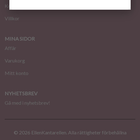
Kontakt
Villkor
MINA SIDOR
Affär
Varukorg
Mitt konto
NYHETSBREV
Gå med i nyhetsbrev!
© 2026 EllenKantarellen. Alla rättigheter förbehållna