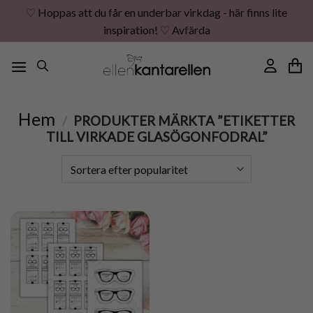
♡ Hoppas att du får en underbar virkdag - här finns lite
inspiration! ♡
Avfärda
Skip
to
content
Hem
/
PRODUKTER MÄRKTA ”ETIKETTER
TILL VIRKADE GLASÖGONFODRAL”