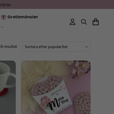
vfärda
Gratismönster
Sortera
 8 resultat
efter
popularitet