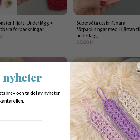
nster Hjärt-Underlägg +
Supersöta utskriftbara
ftbara förpackningar
förpackningar med Hjärtan til
underlägg
kr
25.00
kr
 nyheter
etsbrev och ta del av nyheter
kantarellen.