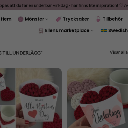
as att du får en underbar virkdag - här finns lite inspiration! ♡
A
Hem
Mönster
Trycksaker
Tillbehör
Ellens marketplace
Swedish
Visar alla
 TILL UNDERLÄGG”