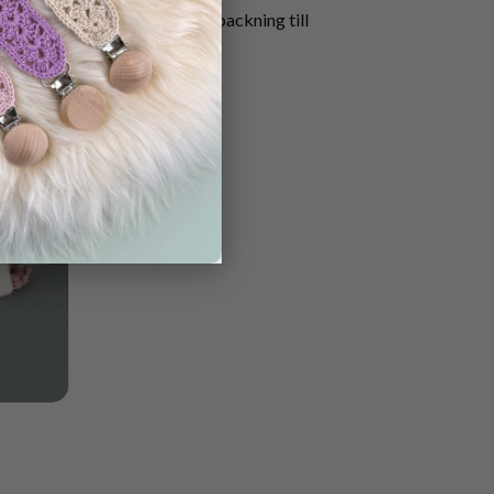
lla
Utskriftbar förpackning till
Julunderlägg
25.00
kr