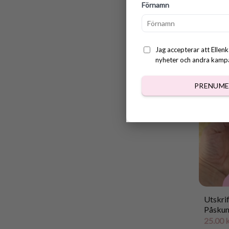
Förnamn
Utskrif
Påskun
25.00
Jag accepterar att Ellenk
nyheter och andra kampan
PRENUME
Utskrif
Påskun
25.00