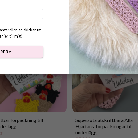
tbara förpackningar till
Utskriftbara förpackningar A
derlägg
Hjärtans Dags-underlägg
kr
25.00
kr
antarellen.se skickar ut
jer till mig!
RERA
tbar förpackning till
Supersöta utskriftbara Alla
derlägg
Hjärtans-förpackningar till
underlägg
kr