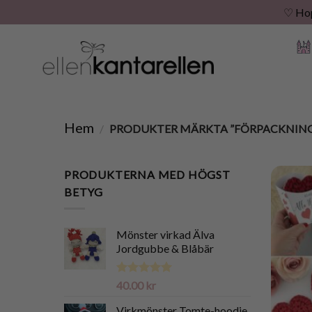
♡ Hopp
Skip
to
content
Hem
/
PRODUKTER MÄRKTA ”FÖRPACKNING
PRODUKTERNA MED HÖGST
BETYG
Mönster virkad Älva
Jordgubbe & Blåbär
Betygsatt
40.00
kr
5.00
av 5
Virkmönster Tomte-hoodie