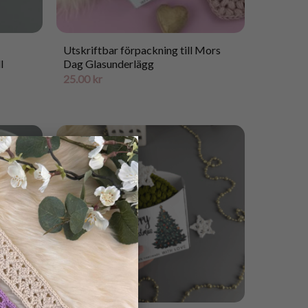
Utskriftbar förpackning till Mors
l
Dag Glasunderlägg
25.00
kr
×