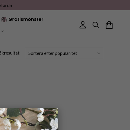
vfärda
Gratismönster
ökresultat
×