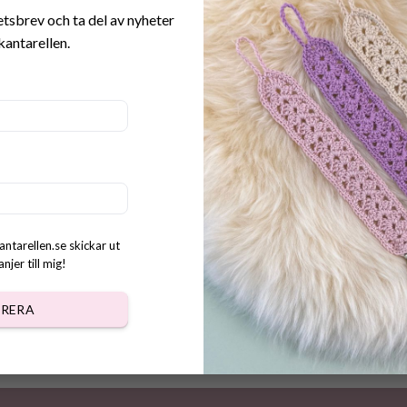
etsbrev och ta del av nyheter
kantarellen.
 Etiketter
kr
antarellen.se skickar ut
jer till mig!
RERA