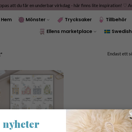
as att du får en underbar virkdag - här finns lite inspiration! ♡
A
Hem
Mönster
Trycksaker
Tillbehör
Ellens marketplace
Swedish
Endast ett s
”
 nyheter