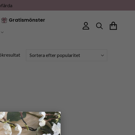
vfärda
Gratismönster
ökresultat
×