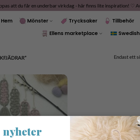
as att du får en underbar virkdag - här finns lite inspiration! ♡
A
Hem
Mönster
Trycksaker
Tillbehör
Ellens marketplace
Swedish
Endast ett s
KFJÄDRAR”
 nyheter