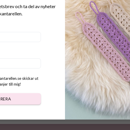
etsbrev och ta del av nyheter
kantarellen.
r virkade Påskfjädrar
kr
antarellen.se skickar ut
jer till mig!
RERA