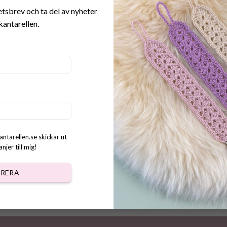
etsbrev och ta del av nyheter
kantarellen.
r virkad Orangutang
kr
antarellen.se skickar ut
jer till mig!
RERA