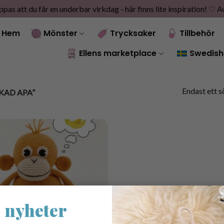
as att du får en underbar virkdag - här finns lite inspiration! ♡
A
Hem
Mönster
Trycksaker
Tillbehör
Ellens marketplace
Swedish
Endast ett s
KAD APA”
 nyheter