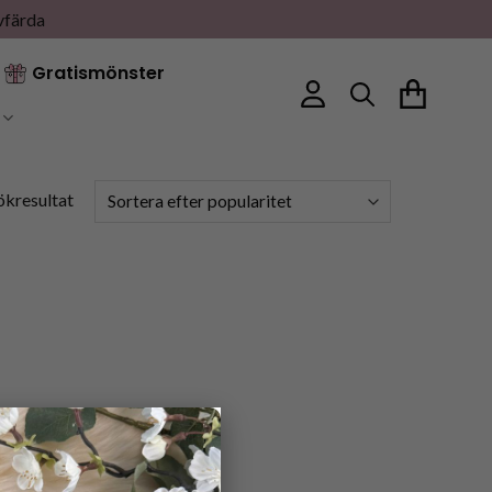
vfärda
Gratismönster
ökresultat
×