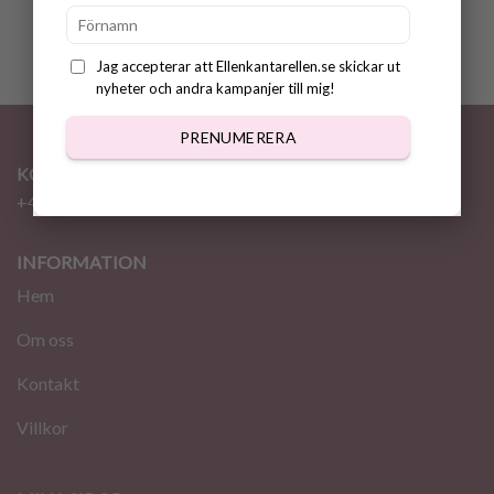
Jag accepterar att Ellenkantarellen.se skickar ut
nyheter och andra kampanjer till mig!
PRENUMERERA
KONTAKT
+46 72 310 46 48
info@ellenkantarellen.se
INFORMATION
Hem
Om oss
Kontakt
Villkor