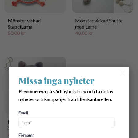
Mönster virkad
Mönster virkad Snutte
StapelLama
med Lama
50.00
kr
40.00
kr
×
Missa inga nyheter
Prenumerera
på vårt nyhetsbrev och ta del av
nyheter och kampanjer från Ellenkantarellen.
Email
Mönster virkad
StapelFladdermus
45.00
kr
Förnamn