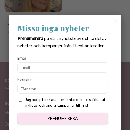
×
Mönster virkade ”Ellen”
Mössan
Missa inga nyheter
35.00
kr
Prenumerera
på vårt nyhetsbrev och ta del av
nyheter och kampanjer från Ellenkantarellen.
Email
Förnamn
KONTAKT
+46 72 310 46 48
info@ellenkantarellen.se
Jag accepterar att Ellenkantarellen.se skickar ut
INFORMATION
nyheter och andra kampanjer till mig!
Hem
PRENUMERERA
Om oss