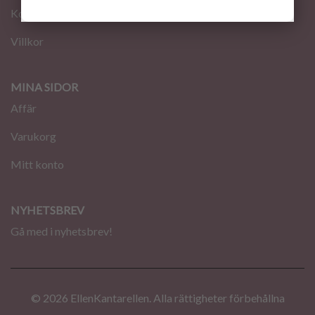
Kontakt
Villkor
MINA SIDOR
Affär
Varukorg
Mitt konto
NYHETSBREV
Gå med i nyhetsbrev!
© 2026 EllenKantarellen. Alla rättigheter förbehållna