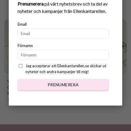
Prenumerera
på vårt nyhetsbrev och ta del av
nyheter och kampanjer från Ellenkantarellen.
Email
Förnamn
Jag accepterar att Ellenkantarellen.se skickar ut
nyheter och andra kampanjer till mig!
Virkmönster
Virkmönster Korg
PRENUMERERA
Glasunderlägg Påsk med
PåskHöna
Höna
35.00
kr
50.00
kr