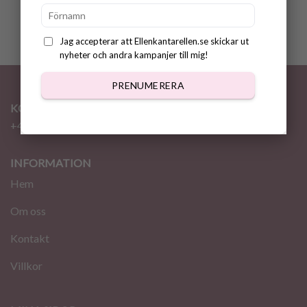
Jag accepterar att Ellenkantarellen.se skickar ut
nyheter och andra kampanjer till mig!
PRENUMERERA
KONTAKT
+46 72 310 46 48
info@ellenkantarellen.se
INFORMATION
Hem
Om oss
Kontakt
Villkor