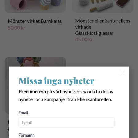
Mönster ellenkantarellens
Mönster virkat Barnkalas
virkade
50.00
kr
Glasskioskglassar
45.00
kr
×
Missa inga nyheter
Prenumerera
på vårt nyhetsbrev och ta del av
nyheter och kampanjer från Ellenkantarellen.
Email
Mönster virkat
gåvopaket i pastellfärger
40.00
kr
Förnamn