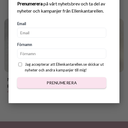
Prenumerera
på vårt nyhetsbrev och ta del av
nyheter och kampanjer från Ellenkantarellen.
Email
Förnamn
Jag accepterar att Ellenkantarellen.se skickar ut
nyheter och andra kampanjer till mig!
Mönster virkat
Mönster virkat
PRENUMERERA
gåvopaket i pastellfärger
kycklingpar
40.00
kr
40.00
kr