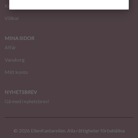
Kontakt
Villkor
MINA SIDOR
Affär
Varukorg
Mitt konto
NYHETSBREV
Gå med i nyhetsbrev!
© 2026 EllenKantarellen. Alla rättigheter förbehållna