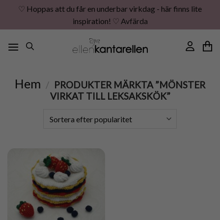
♡ Hoppas att du får en underbar virkdag - här finns lite
inspiration! ♡
Avfärda
Skip
to
content
Hem
/
PRODUKTER MÄRKTA ”MÖNSTER
VIRKAT TILL LEKSAKSKÖK”