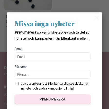
×
Mönster virkad
Pannkakstårta
Missa inga nyheter
40.00
kr
Prenumerera
på vårt nyhetsbrev och ta del av
nyheter och kampanjer från Ellenkantarellen.
Email
Förnamn
KONTAKT
+46 72 310 46 48
info@ellenkantarellen.se
Jag accepterar att Ellenkantarellen.se skickar ut
INFORMATION
nyheter och andra kampanjer till mig!
Hem
PRENUMERERA
Om oss