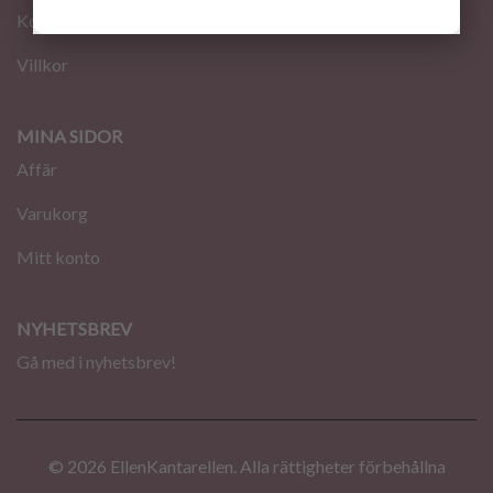
Kontakt
Villkor
MINA SIDOR
Affär
Varukorg
Mitt konto
NYHETSBREV
Gå med i nyhetsbrev!
© 2026 EllenKantarellen. Alla rättigheter förbehållna