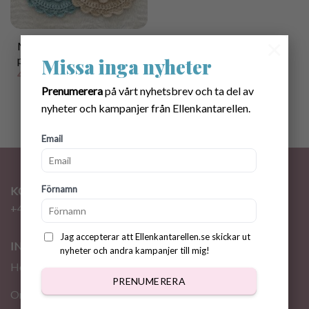
×
Mönster virkad Dregglis i
pastell
Missa inga nyheter
45.00
kr
Prenumerera
på vårt nyhetsbrev och ta del av
nyheter och kampanjer från Ellenkantarellen.
Email
Förnamn
KONTAKT
+46 72 310 46 48
info@ellenkantarellen.se
Jag accepterar att Ellenkantarellen.se skickar ut
INFORMATION
nyheter och andra kampanjer till mig!
Hem
PRENUMERERA
Om oss