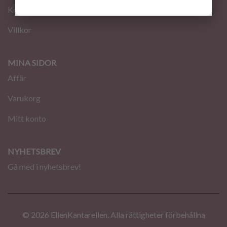
Kontakt
Villkor
MINA SIDOR
Affär
Varukorg
Mitt konto
NYHETSBREV
Gå med i nyhetsbrev!
© 2026 EllenKantarellen. Alla rättigheter förbehållna