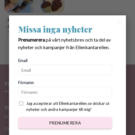
×
Mönster virkade Ekollon
& Pumpa Girlang
Missa inga nyheter
35.00
kr
Prenumerera
på vårt nyhetsbrev och ta del av
nyheter och kampanjer från Ellenkantarellen.
Email
Förnamn
KONTAKT
+46 72 310 46 48
info@ellenkantarellen.se
Jag accepterar att Ellenkantarellen.se skickar ut
INFORMATION
nyheter och andra kampanjer till mig!
Hem
PRENUMERERA
Om oss