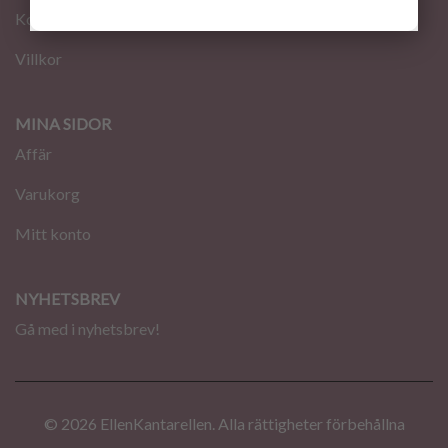
Kontakt
Villkor
MINA SIDOR
Affär
Varukorg
Mitt konto
NYHETSBREV
Gå med i nyhetsbrev!
© 2026 EllenKantarellen. Alla rättigheter förbehållna