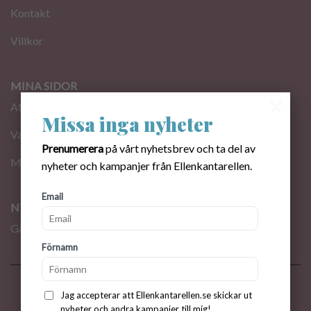
Kontakt
Villkor
MINA SIDOR
×
Affär
Missa inga nyheter
Varukorg
Prenumerera
på vårt nyhetsbrev och ta del av
Mitt konto
nyheter och kampanjer från Ellenkantarellen.
Email
NYHETSBREV
Gå med i nyhetsbrev!
Förnamn
© 2026 EllenKantarellen. Alla rättigheter förbehållna
Jag accepterar att Ellenkantarellen.se skickar ut
nyheter och andra kampanjer till mig!