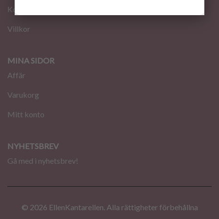
Kontakt
Villkor
MINA SIDOR
Affär
Varukorg
Mitt konto
NYHETSBREV
Gå med i nyhetsbrev!
© 2026 EllenKantarellen. Alla rättigheter förbehållna