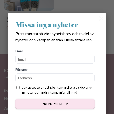
×
Virkmönster Babyoverall
”Erik” 0-6mån
Missa inga nyheter
40.00
kr
Prenumerera
på vårt nyhetsbrev och ta del av
nyheter och kampanjer från Ellenkantarellen.
Email
Förnamn
KONTAKT
+46 72 310 46 48
info@ellenkantarellen.se
Jag accepterar att Ellenkantarellen.se skickar ut
INFORMATION
nyheter och andra kampanjer till mig!
Hem
PRENUMERERA
Om oss