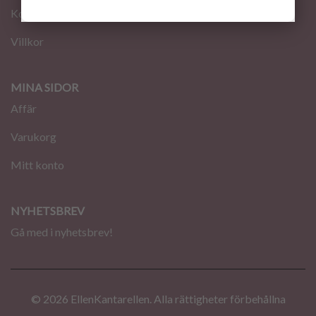
Kontakt
Villkor
MINA SIDOR
Affär
Varukorg
Mitt konto
NYHETSBREV
Gå med i nyhetsbrev!
© 2026 EllenKantarellen. Alla rättigheter förbehållna