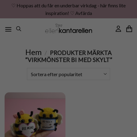
♡ Hoppas att du får en underbar virkdag - här finns lite
inspiration! ♡
Avfärda
Skip
to
content
Hem
/
PRODUKTER MÄRKTA
”VIRKMÖNSTER BI MED SKYLT”