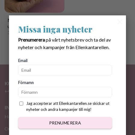
×
Mönster Virkade Bin med
utskriftbara skyltar
Missa inga nyheter
35.00
kr
Prenumerera
på vårt nyhetsbrev och ta del av
nyheter och kampanjer från Ellenkantarellen.
Email
Förnamn
KONTAKT
+46 72 310 46 48
info@ellenkantarellen.se
Jag accepterar att Ellenkantarellen.se skickar ut
INFORMATION
nyheter och andra kampanjer till mig!
Hem
PRENUMERERA
Om oss