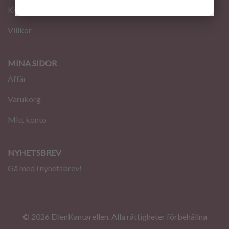
Kontakt
Villkor
MINA SIDOR
Affär
Varukorg
Mitt konto
NYHETSBREV
Gå med i nyhetsbrev!
© 2026 EllenKantarellen. Alla rättigheter förbehållna