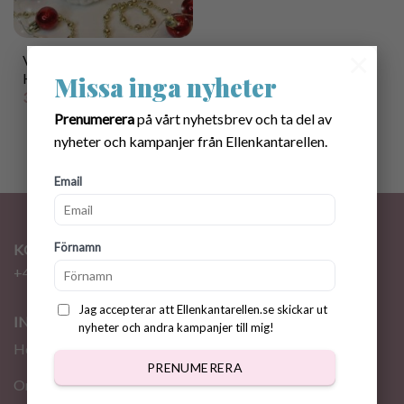
×
Virkmönster
Hyacintstrumpa
Missa inga nyheter
30.00
kr
Prenumerera
på vårt nyhetsbrev och ta del av
nyheter och kampanjer från Ellenkantarellen.
Email
Förnamn
KONTAKT
+46 72 310 46 48
info@ellenkantarellen.se
Jag accepterar att Ellenkantarellen.se skickar ut
INFORMATION
nyheter och andra kampanjer till mig!
Hem
PRENUMERERA
Om oss