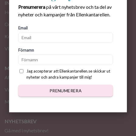
INFORMATION
Prenumerera
på vårt nyhetsbrev och ta del av
Hem
nyheter och kampanjer från Ellenkantarellen.
Om oss
Email
Kontakt
Villkor
Förnamn
MINA SIDOR
Jag accepterar att Ellenkantarellen.se skickar ut
Affär
nyheter och andra kampanjer till mig!
Varukorg
PRENUMERERA
Mitt konto
NYHETSBREV
Gå med i nyhetsbrev!