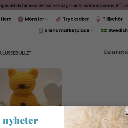
as att du får en underbar virkdag - här finns lite inspiration! ♡
A
Hem
Mönster
Trycksaker
Tillbehör
Ellens marketplace
Swedish
Endast ett s
LUSSEBULLE”
 nyheter