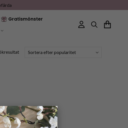
vfärda
Gratismönster
ökresultat
×