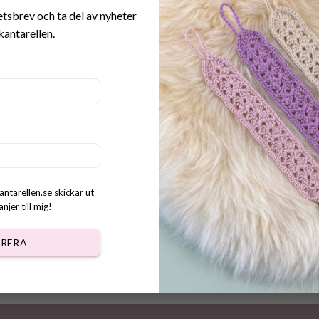
etsbrev och ta del av nyheter
kantarellen.
nster Lussekatt
kr
antarellen.se skickar ut
jer till mig!
RERA