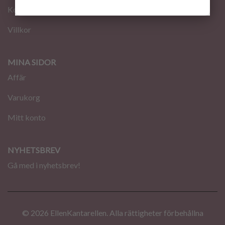
Kontakt
Villkor
MINA SIDOR
Affär
Varukorg
Mitt konto
NYHETSBREV
Gå med i nyhetsbrev!
© 2026 EllenKantarellen. Alla rättigheter förbehållna