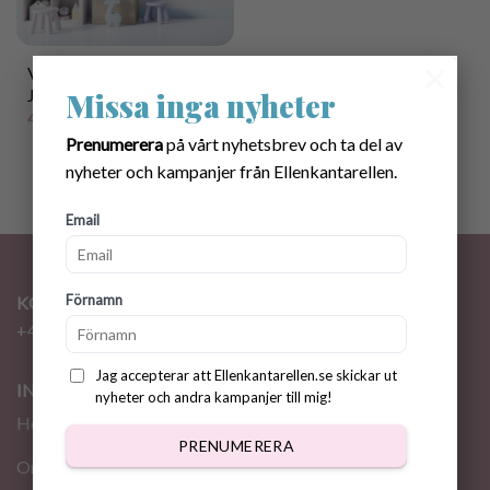
×
Virkmönster ”Minecraft”
Jultröja 0 mån-6 år
Missa inga nyheter
40.00
kr
Prenumerera
på vårt nyhetsbrev och ta del av
nyheter och kampanjer från Ellenkantarellen.
Email
Förnamn
KONTAKT
+46 72 310 46 48
info@ellenkantarellen.se
Jag accepterar att Ellenkantarellen.se skickar ut
INFORMATION
nyheter och andra kampanjer till mig!
Hem
PRENUMERERA
Om oss