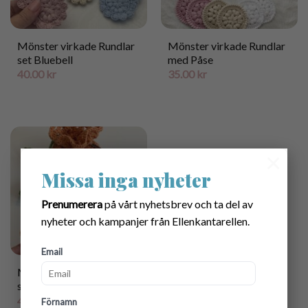
Mönster virkade Rundlar
Mönster virkade Rundlar
set Bluebell
med Påse
40.00
kr
35.00
kr
×
Missa inga nyheter
Prenumerera
på vårt nyhetsbrev och ta del av
nyheter och kampanjer från Ellenkantarellen.
Email
Mönster virkade Rundlar
set Pumpa
45.00
kr
Förnamn