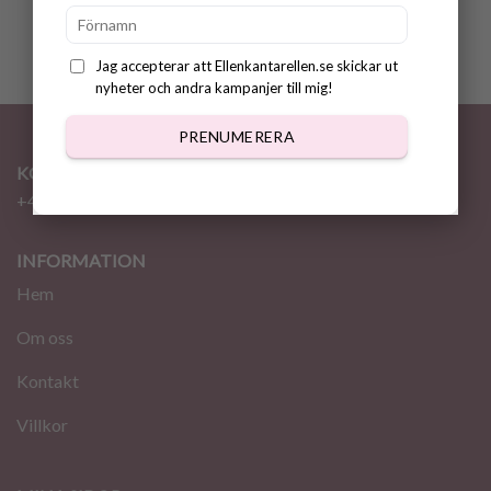
Jag accepterar att Ellenkantarellen.se skickar ut
nyheter och andra kampanjer till mig!
PRENUMERERA
KONTAKT
+46 72 310 46 48
info@ellenkantarellen.se
INFORMATION
Hem
Om oss
Kontakt
Villkor