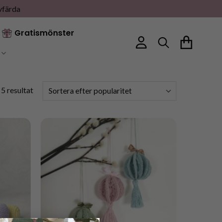
vfärda
Gratismönster
Sortera
 5 resultat
efter
popularitet