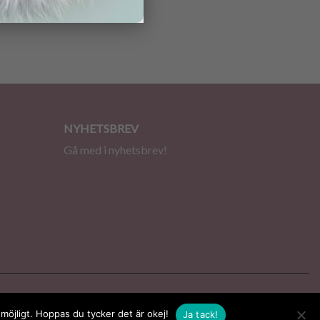
NYHETSBREV
Gå med i nyhetsbrev!
 möjligt. Hoppas du tycker det är okej!
Ja tack!