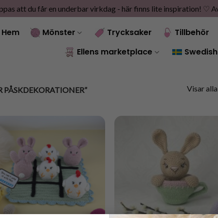
as att du får en underbar virkdag - här finns lite inspiration! ♡
A
Hem
Mönster
Trycksaker
Tillbehör
Ellens marketplace
Swedish
Visar alla
 PÅSKDEKORATIONER”