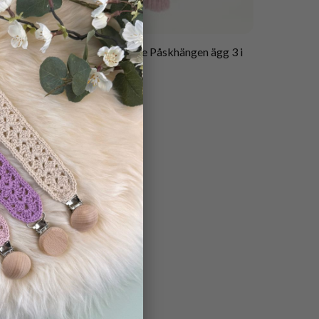
×
Mönster virkade Påskhängen ägg 3 i
Kopp
1
30.00
kr
 på