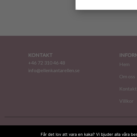
35.00
KONTAKT
INFOR
+46 72 310 46 48
Hem
info@ellenkantarellen.se
Om oss
Kontakt
Villkor
© 2026 EllenKantarellen. Alla rättigheter förbehålln
Får det lov att vara en kaka? Vi bjuder alla våra b