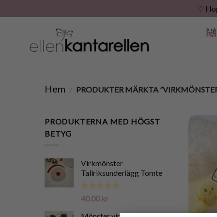
♡ Hopp
Skip
to
content
Hem
/
PRODUKTER MÄRKTA ”VIRKMÖNSTER
PRODUKTERNA MED HÖGST
BETYG
Virkmönster
Tallriksunderlägg Tomte
Betygsatt
40.00
kr
5.00
av 5
Mönster virkad Fladdermus