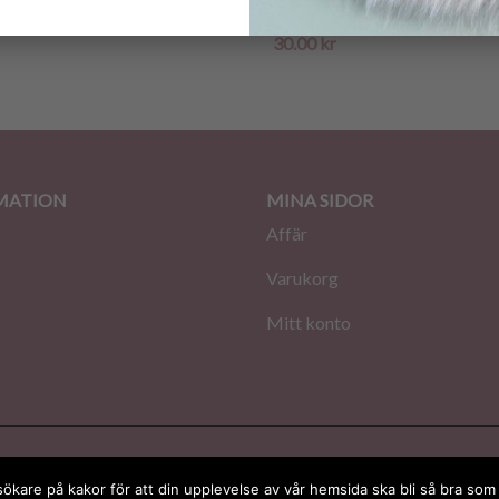
snöre
kr
30.00
kr
MATION
MINA SIDOR
Affär
Varukorg
Mitt konto
a
esökare på kakor för att din upplevelse av vår hemsida ska bli så bra som