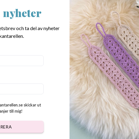
 nyheter
 virkat Tre i Rad spel Påsk
Mönster virkad liten Kanin i 
etsbrev och ta del av nyheter
kr
40.00
kr
kantarellen.
antarellen.se skickar ut
jer till mig!
RERA
Mönster virkade PåskKaniner
r virkade Påskfjädrar