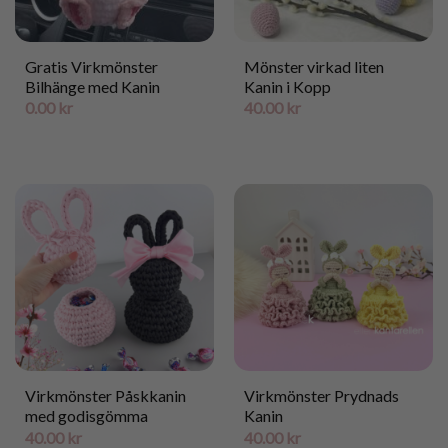
Gratis Virkmönster
Mönster virkad liten
Bilhänge med Kanin
Kanin i Kopp
0.00
kr
40.00
kr
Virkmönster Påskkanin
Virkmönster Prydnads
med godisgömma
Kanin
40.00
kr
40.00
kr