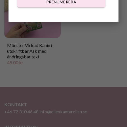
PRENUMERERA
Mönster Virkad Kanin+
utskriftbar Ask med
ändringsbar text
45.00
kr
KONTAKT
+46 72 310 46 48
info@ellenkantarellen.se