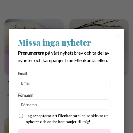
×
Missa inga nyheter
Prenumerera
på vårt nyhetsbrev och ta del av
nyheter och kampanjer från Ellenkantarellen.
Email
Mönster Virkad Kaninbak
Mönster virkade
i Kopp
PåskKaniner på snöre
40.00
kr
30.00
kr
Förnamn
Jag accepterar att Ellenkantarellen.se skickar ut
nyheter och andra kampanjer till mig!