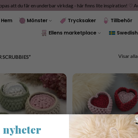
as att du får en underbar virkdag - här finns lite inspiration! ♡
A
Hem
Mönster
Trycksaker
Tillbehör
Ellens marketplace
Swedish
Visar alla
 SCRUBBIES”
 nyheter