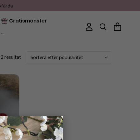
vfärda
Gratismönster
Sortera
 2 resultat
efter
popularitet
×