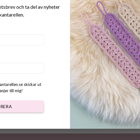
etsbrev och ta del av nyheter
kantarellen.
Mönster virkade Hjärt Rundl
r virkade Rundlar med korg
Korg
kr
40.00
kr
antarellen.se skickar ut
jer till mig!
RERA