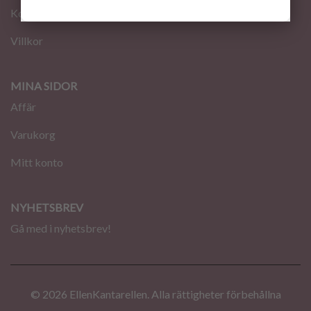
Kontakt
Villkor
MINA SIDOR
Affär
Varukorg
Mitt konto
NYHETSBREV
Gå med i nyhetsbrev!
© 2026 EllenKantarellen. Alla rättigheter förbehållna