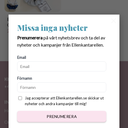
×
Etiketter till Scrunchies +
Gratis virkmönster
Missa inga nyheter
25.00
kr
Prenumerera
på vårt nyhetsbrev och ta del av
nyheter och kampanjer från Ellenkantarellen.
Email
Förnamn
KONTAKT
+46 72 310 46 48
info@ellenkantarellen.se
Jag accepterar att Ellenkantarellen.se skickar ut
INFORMATION
nyheter och andra kampanjer till mig!
Hem
PRENUMERERA
Om oss