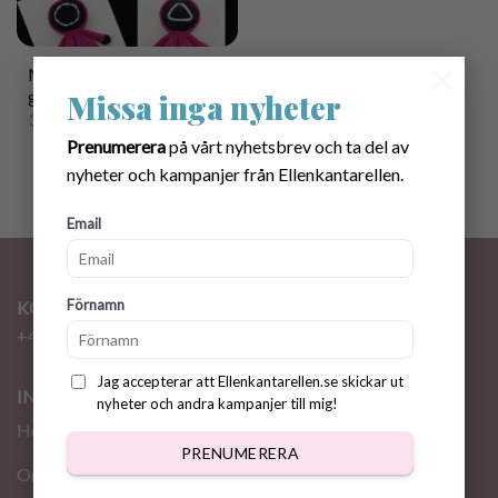
×
Mönster virkade Squid
game figurer
Missa inga nyheter
30.00
kr
Prenumerera
på vårt nyhetsbrev och ta del av
nyheter och kampanjer från Ellenkantarellen.
Email
Förnamn
KONTAKT
+46 72 310 46 48
info@ellenkantarellen.se
Jag accepterar att Ellenkantarellen.se skickar ut
INFORMATION
nyheter och andra kampanjer till mig!
Hem
PRENUMERERA
Om oss