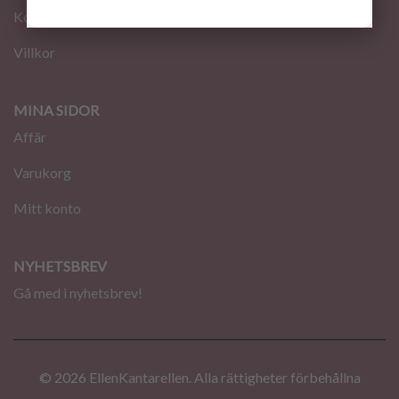
Kontakt
Villkor
MINA SIDOR
Affär
Varukorg
Mitt konto
NYHETSBREV
Gå med i nyhetsbrev!
© 2026 EllenKantarellen. Alla rättigheter förbehållna