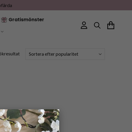
vfärda
Gratismönster
ökresultat
×