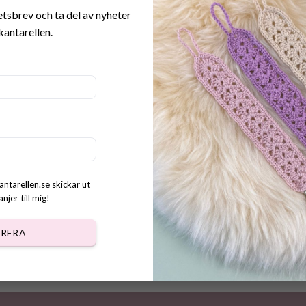
etsbrev och ta del av nyheter
kantarellen.
r Virkat Äpple + Box med
åda & Träd
kr
antarellen.se skickar ut
jer till mig!
RERA