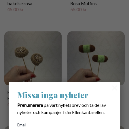
bakelse rosa
Rosa Muffins
45.00
kr
55.00
kr
×
Missa inga nyheter
Blomderkoration Virkad
Blomdekoration Virkad
kanelbulle
Dammsugare
45.00
kr
45.00
kr
Prenumerera
på vårt nyhetsbrev och ta del av
nyheter och kampanjer från Ellenkantarellen.
Email