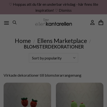
♡ Hoppas att du får en underbar virkdag - här finns lite
inspiration! ♡
Dismiss
Skip
to
content
Home
Ellens Marketplace
/
/
BLOMSTERDEKORATIONER
Virkade dekorationer till blomsterarrangemang