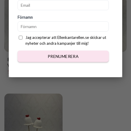
Förnamn
Jag accepterar att Ellenkantarellen.se skickar ut
nyheter och andra kampanjer till mig!
PRENUMERERA
Blomdekoration Virkad
Blomdekoration Virkad
Vit Muffins
Lussebulle
55.00
kr
45.00
kr