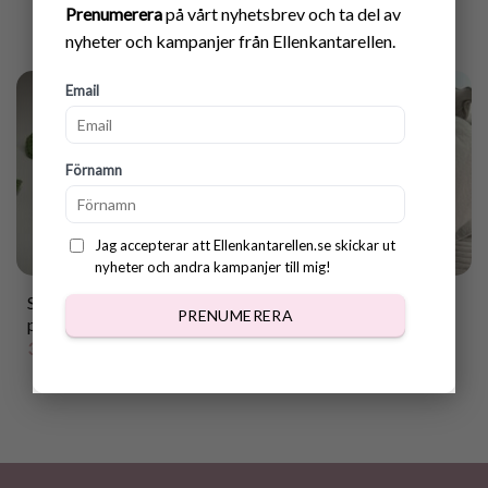
Prenumerera
på vårt nyhetsbrev och ta del av
nyheter och kampanjer från Ellenkantarellen.
Email
Förnamn
Jag accepterar att Ellenkantarellen.se skickar ut
nyheter och andra kampanjer till mig!
Scary Eye Snail crochet
Mönster virkad
PRENUMERERA
pattern
Tvättbjörn
armstödsförvaring
35.00
kr
50.00
kr