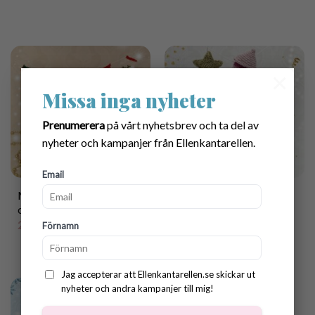
×
Missa inga nyheter
Prenumerera
på vårt nyhetsbrev och ta del av
nyheter och kampanjer från Ellenkantarellen.
Email
Mini Christmas socks
New Year decoration
crochet pattern
pattern
20.00
kr
40.00
kr
Förnamn
Jag accepterar att Ellenkantarellen.se skickar ut
nyheter och andra kampanjer till mig!