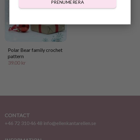
PRENUMERERA
Polar Bear family crochet
pattern
39.00
kr
CONTACT
+46 72 310 46 48
info@ellenkantarellen.se