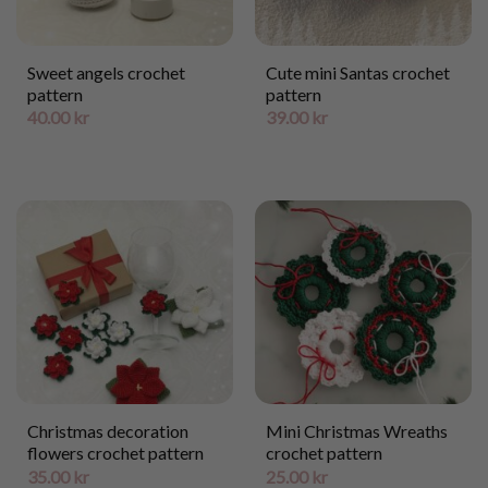
Sweet angels crochet
Cute mini Santas crochet
pattern
pattern
40.00
kr
39.00
kr
Christmas decoration
Mini Christmas Wreaths
flowers crochet pattern
crochet pattern
35.00
kr
25.00
kr