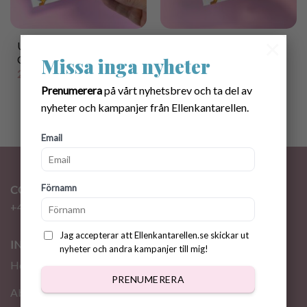
×
Utskriftbar ”DUCK
Mönster Virkad
CANCER” Badkarsbox
GummiAnka + ”DUCK
Missa inga nyheter
CANCER” Badkarsbox
25.00
kr
40.00
kr
Prenumerera
på vårt nyhetsbrev och ta del av
nyheter och kampanjer från Ellenkantarellen.
Email
Förnamn
CONTACT
+46 72 310 46 48
info@ellenkantarellen.se
Jag accepterar att Ellenkantarellen.se skickar ut
INFORMATION
nyheter och andra kampanjer till mig!
Home
PRENUMERERA
About me