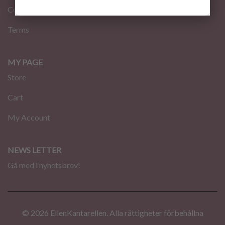
Contact
Terms
MY PAGE
Store
Cart
My Account
NEWS LETTER
Gå med i nyhetsbrev!
© 2026 EllenKantarellen. Alla rättigheter förbehållna