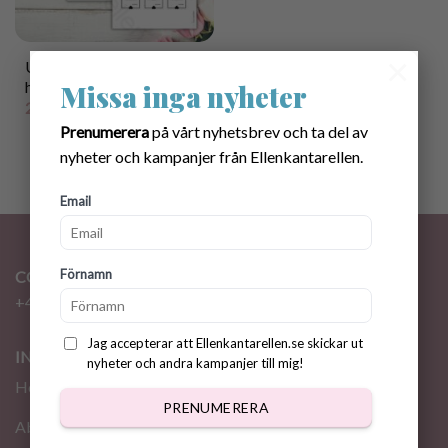
×
Utskriftbara Etiketter till
handgjorda grytlappar
Missa inga nyheter
25.00
kr
Prenumerera
på vårt nyhetsbrev och ta del av
nyheter och kampanjer från Ellenkantarellen.
Email
Förnamn
CONTACT
+46 72 310 46 48
info@ellenkantarellen.se
Jag accepterar att Ellenkantarellen.se skickar ut
INFORMATION
nyheter och andra kampanjer till mig!
Home
PRENUMERERA
About me