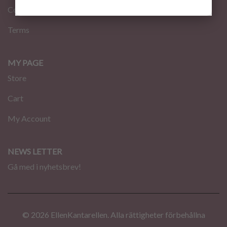
Contact
Terms
MY PAGE
Store
Cart
My Account
NEWS LETTER
Gå med i nyhetsbrev!
© 2026 EllenKantarellen. Alla rättigheter förbehållna