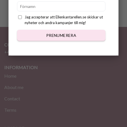
Jag accepterar att Ellenkantarellen.se skickar ut
nyheter och andra kampanjer till mig!
PRENUMERERA
CONTACT
+46 72 310 46 48
info@ellenkantarellen.se
INFORMATION
Home
About me
Contact
Terms