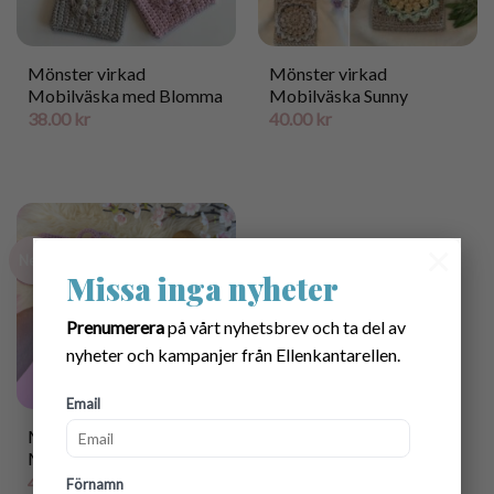
Mönster virkad
Mönster virkad
Mobilväska med Blomma
Mobilväska Sunny
38.00
kr
40.00
kr
×
New
Missa inga nyheter
Prenumerera
på vårt nyhetsbrev och ta del av
nyheter och kampanjer från Ellenkantarellen.
Email
Mönster virkad
Mobilväska ”Velvet”
40.00
kr
Förnamn