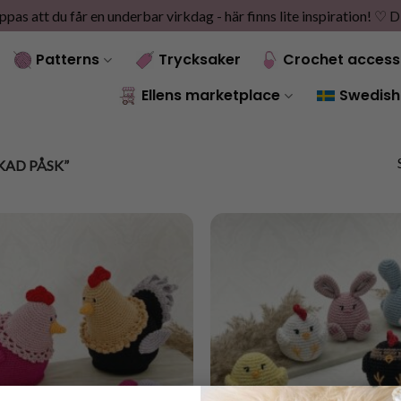
as att du får en underbar virkdag - här finns lite inspiration! ♡
D
Patterns
Trycksaker
Crochet access
Ellens marketplace
Swedish
AD PÅSK”