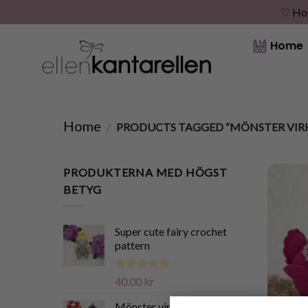
♡ Hopp
Skip
Home
to
content
Home
/
PRODUCTS TAGGED “MÖNSTER VIRK
PRODUKTERNA MED HÖGST
BETYG
Super cute fairy crochet
pattern
Rated
5.00
40.00
kr
out of 5
Mönster virkad Älva