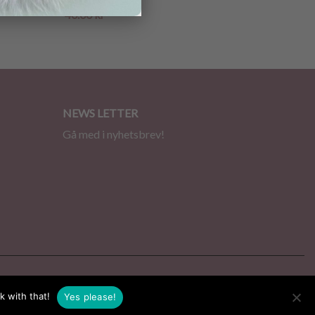
40.00
kr
NEWS LETTER
Gå med i nyhetsbrev!
k with that!
Yes please!