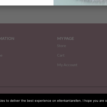
kr
39.00
kr
MATION
MY PAGE
Store
me
Cart
My Account
a
es to deliver the best experience on ellenkantarellen. I hope you are o