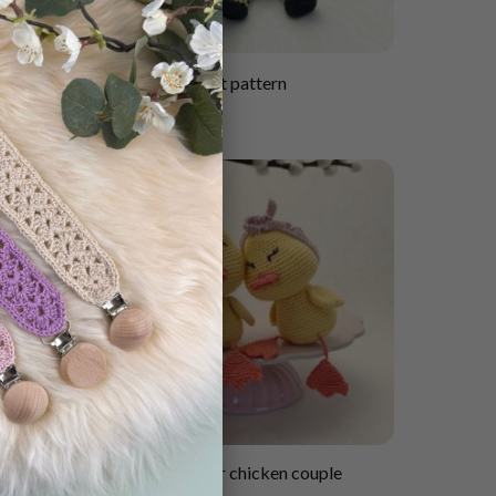
×
Easter ornament pattern
40.00
kr
Adorable Easter chicken couple
crochet pattern