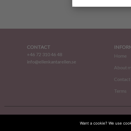
45.00
CONTACT
INFOR
+46 72 310 46 48
Home
info@ellenkantarellen.se
About 
Contact
Terms
© 2026 EllenKantarellen. Alla rättigheter förbehålln
Want a cookie? We use cooki