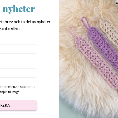
 nyheter
Rooster pattern
Easter family pattern
etsbrev och ta del av nyheter
kr
35.00
kr
kantarellen.
antarellen.se skickar ut
jer till mig!
RERA
 bunny crochet pattern
Witch Cat pattern