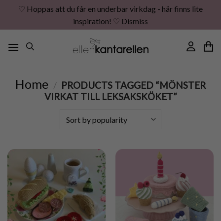
♡ Hoppas att du får en underbar virkdag - här finns lite
inspiration! ♡
Dismiss
Skip
to
content
Home
/
PRODUCTS TAGGED “MÖNSTER
VIRKAT TILL LEKSAKSKÖKET”