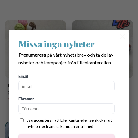
×
Missa inga nyheter
Prenumerera
på vårt nyhetsbrev och ta del av
nyheter och kampanjer från Ellenkantarellen.
Email
Ice cream kiosk crochet
Fast food crochet pattern
pattern
35.00
kr
45.00
kr
Förnamn
Jag accepterar att Ellenkantarellen.se skickar ut
nyheter och andra kampanjer till mig!