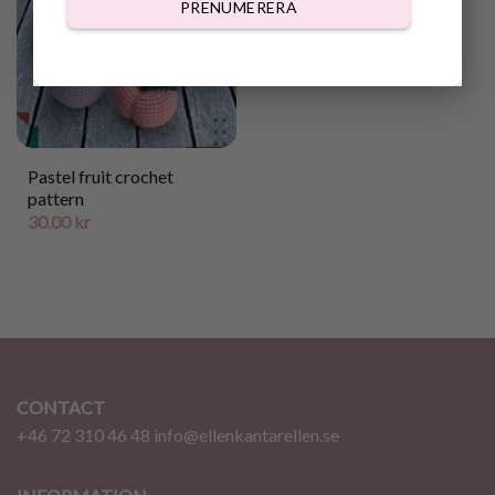
PRENUMERERA
Pastel fruit crochet
pattern
30.00
kr
CONTACT
+46 72 310 46 48
info@ellenkantarellen.se