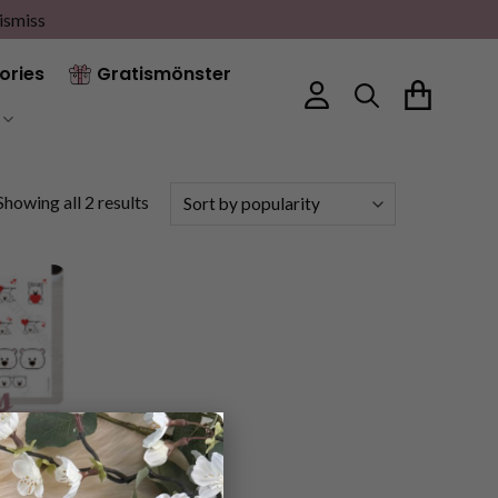
ismiss
ories
Gratismönster
Sorted
Showing all 2 results
by
popularity
×