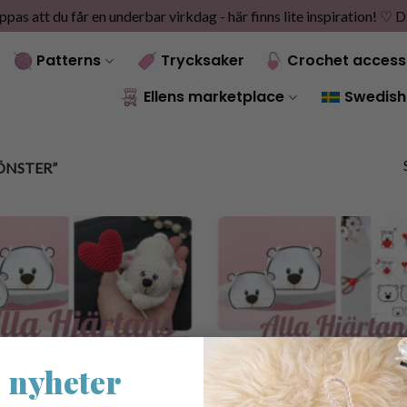
as att du får en underbar virkdag - här finns lite inspiration! ♡
D
Patterns
Trycksaker
Crochet access
Ellens marketplace
Swedish
ÖNSTER”
 nyheter