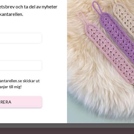
etsbrev och ta del av nyheter
kantarellen.
Trycksaker till Alla Hjärtans 
järtans Nalle Bundle
Bundle
kr
70.00
kr
antarellen.se skickar ut
jer till mig!
RERA