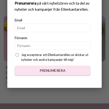
Prenumerera
på vårt nyhetsbrev och ta del av
nyheter och kampanjer från Ellenkantarellen.
Email
Förnamn
Jag accepterar att Ellenkantarellen.se skickar ut
nyheter och andra kampanjer till mig!
Mönster Virkad
Utskriftbar Badkarsbox
PRENUMERERA
GummiAnka + ”DUCK
till virkad TomteAnka
CANCER” Badkarsbox
25.00
kr
40.00
kr