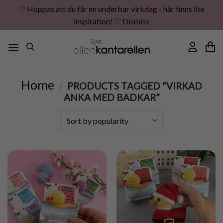
♡ Hoppas att du får en underbar virkdag - här finns lite
inspiration! ♡
Dismiss
Skip
to
content
Home
/
PRODUCTS TAGGED “VIRKAD
ANKA MED BADKAR”