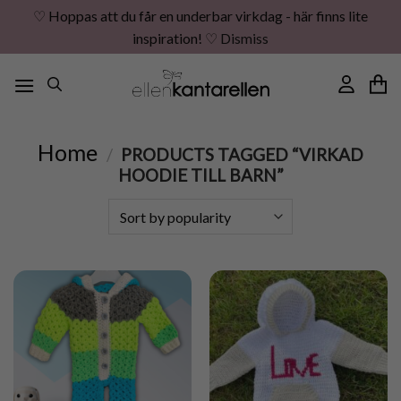
♡ Hoppas att du får en underbar virkdag - här finns lite
inspiration! ♡
Dismiss
Skip
to
content
Home
/
PRODUCTS TAGGED “VIRKAD
HOODIE TILL BARN”