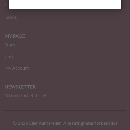
Contact
Terms
MY PAGE
Store
Cart
My Account
NEWS LETTER
Gå med i nyhetsbrev!
© 2026 EllenKantarellen. Alla rättigheter förbehållna