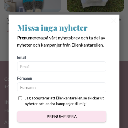
×
Virkmönster Babyoverall
Virkmönster Love Hoodie
”Erik” 0-6mån
9 mån-12år
Missa inga nyheter
40.00
kr
40.00
kr
Prenumerera
på vårt nyhetsbrev och ta del av
nyheter och kampanjer från Ellenkantarellen.
Email
Förnamn
CONTACT
+46 72 310 46 48
info@ellenkantarellen.se
Jag accepterar att Ellenkantarellen.se skickar ut
INFORMATION
nyheter och andra kampanjer till mig!
Home
PRENUMERERA
About me