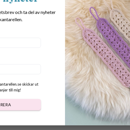
etsbrev och ta del av nyheter
kantarellen.
Mönster virkat Nyckelband &
Mönster virkade Nyckelband
et Aster
Primrose
kr
40.00
kr
antarellen.se skickar ut
jer till mig!
RERA