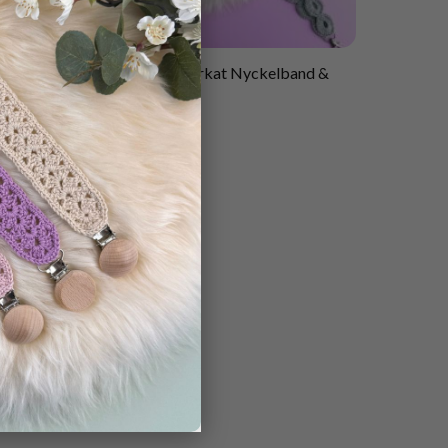
et
2 i 1 Mönster virkat Nyckelband &
Wristlet Rose
42.00
kr