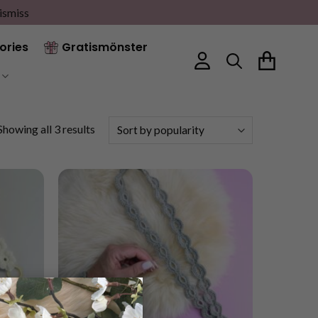
ismiss
ories
Gratismönster
Sorted
Showing all 3 results
by
popularity
×