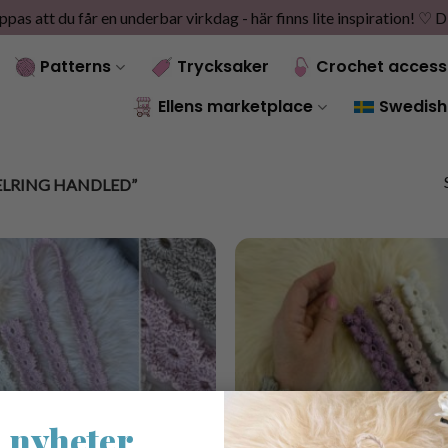
as att du får en underbar virkdag - här finns lite inspiration! ♡
D
Patterns
Trycksaker
Crochet access
Ellens marketplace
Swedish
ELRING HANDLED”
 nyheter