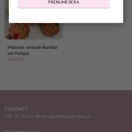
PRENUMERERA
Mönster virkade Rundlar
set Pumpa
45.00
kr
CONTACT
+46 72 310 46 48
info@ellenkantarellen.se