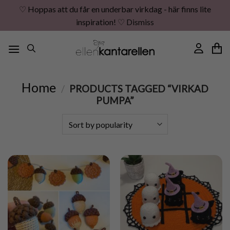
♡ Hoppas att du får en underbar virkdag - här finns lite
inspiration! ♡
Dismiss
Skip
to
content
Home
/
PRODUCTS TAGGED “VIRKAD
PUMPA”