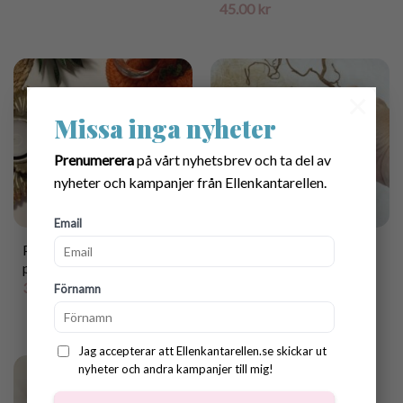
45.00
kr
×
Missa inga nyheter
Prenumerera
på vårt nyhetsbrev och ta del av
nyheter och kampanjer från Ellenkantarellen.
Email
Pumpkin Coaster crochet
Cup cosy crochet pattern
pattern
30.00
kr
35.00
kr
Förnamn
Jag accepterar att Ellenkantarellen.se skickar ut
nyheter och andra kampanjer till mig!