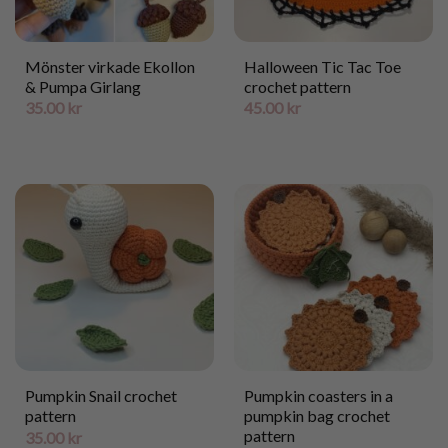
Mönster virkade Ekollon
Halloween Tic Tac Toe
& Pumpa Girlang
crochet pattern
35.00
kr
45.00
kr
Pumpkin Snail crochet
Pumpkin coasters in a
pattern
pumpkin bag crochet
pattern
35.00
kr