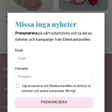
×
Lovely Scrubbies with
Mönster virkade Hjärt
basket crochet pattern
Rundlar med Korg
Missa inga nyheter
45.00
kr
40.00
kr
Prenumerera
på vårt nyhetsbrev och ta del av
nyheter och kampanjer från Ellenkantarellen.
Email
Förnamn
CONTACT
+46 72 310 46 48
info@ellenkantarellen.se
Jag accepterar att Ellenkantarellen.se skickar ut
INFORMATION
nyheter och andra kampanjer till mig!
Home
PRENUMERERA
About me