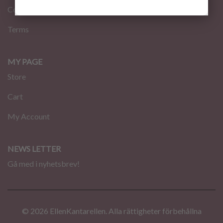
Contact
Terms
MY PAGE
Store
Cart
My Account
NEWS LETTER
Gå med i nyhetsbrev!
© 2026 EllenKantarellen. Alla rättigheter förbehållna