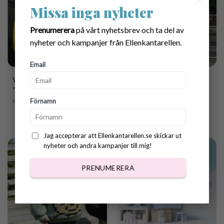
Missa inga nyheter
Prenumerera
på vårt nyhetsbrev och ta del av
nyheter och kampanjer från Ellenkantarellen.
Email
Virkmönster Sommarlinne
Virkmönster Tröja med
”Juni” för barn/tonåring
fläta
40.00
kr
40.00
kr
Förnamn
Jag accepterar att Ellenkantarellen.se skickar ut
nyheter och andra kampanjer till mig!
PRENUMERERA