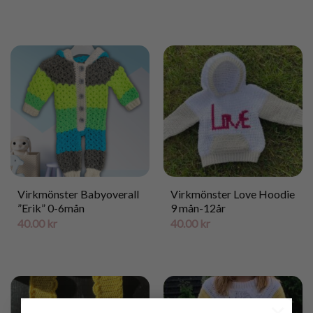
Virkmönster Babyoverall
Virkmönster Love Hoodie
”Erik” 0-6mån
9 mån-12år
40.00
kr
40.00
kr
×