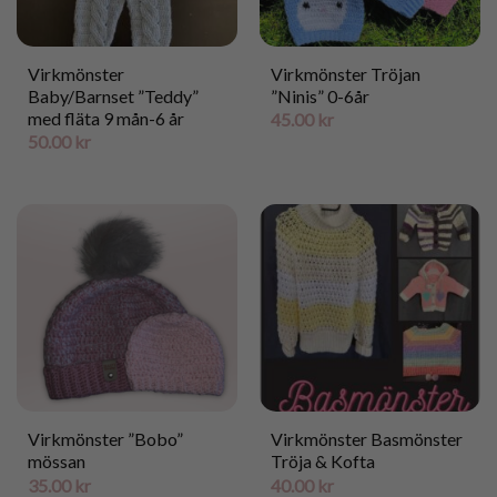
Virkmönster
Virkmönster Tröjan
Baby/Barnset ”Teddy”
”Ninis” 0-6år
med fläta 9 mån-6 år
45.00
kr
50.00
kr
Virkmönster ”Bobo”
Virkmönster Basmönster
mössan
Tröja & Kofta
35.00
kr
40.00
kr